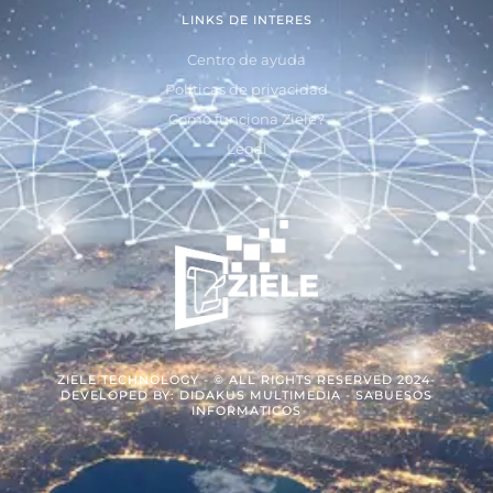
LINKS DE INTERES
Centro de ayuda
Políticas de privacidad
Como funciona Ziele?
Legal
ZIELE TECHNOLOGY - © ALL RIGHTS RESERVED 2024-
DEVELOPED BY: DIDAKUS MULTIMEDIA - SABUESOS
INFORMATICOS